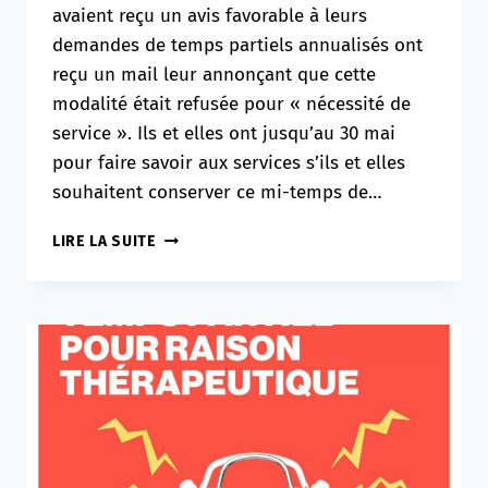
avaient reçu un avis favorable à leurs
demandes de temps partiels annualisés ont
reçu un mail leur annonçant que cette
modalité était refusée pour « nécessité de
service ». Ils et elles ont jusqu’au 30 mai
pour faire savoir aux services s’ils et elles
souhaitent conserver ce mi-temps de…
LE
LIRE LA SUITE
RECTORAT
A
DÉCIDÉ
DE
REFUSER
TOUTES
LES
DEMANDES
DE
MI-
TEMPS