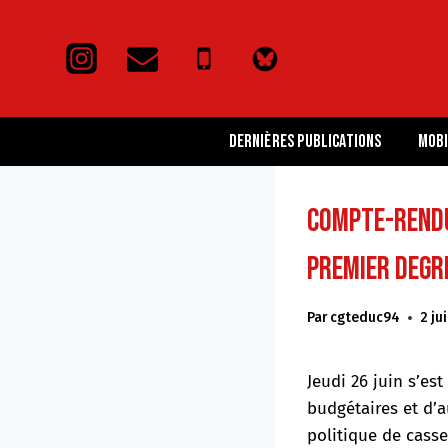
Aller
au
contenu
Dernières publications
Mobi
Compte-rendu 
premier degr
Par
cgteduc94
2 ju
Jeudi 26 juin s’es
budgétaires et d’
politique de cass