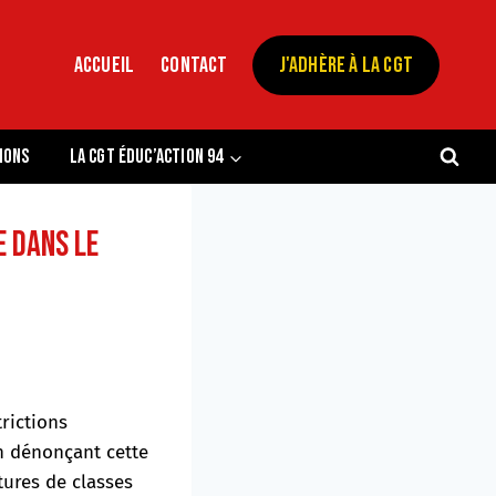
Accueil
Contact
J'adhère à la CGT
ions
La CGT Éduc’action 94
e dans le
rictions
on dénonçant cette
tures de classes