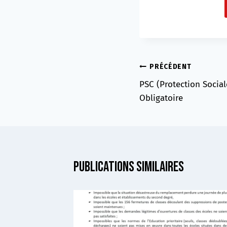
Navigation
PRÉCÉDENT
PSC (Protection Socia
de
Obligatoire
l’article
Publications similaires