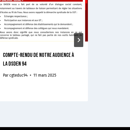
Compte-rendu de notre audience à
Guide « Mu
la DSDEN 94
Par
cgteduc
Par
cgteduc94
11 mars 2025